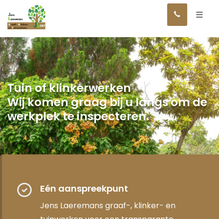
Tuin of klinkerwerken
Wij komen graag bij u langs om de
werkplek te inspecteren.
Eén aanspreekpunt
Jens Laeremans graaf-, klinker- en