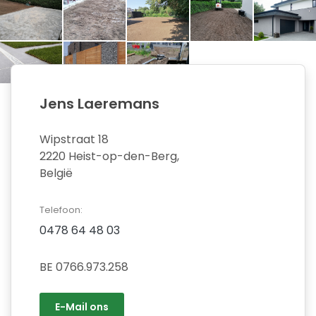
Jens Laeremans
Wipstraat 18
2220 Heist-op-den-Berg,
België
Telefoon:
0478 64 48 03
BE 0766.973.258
E-Mail ons