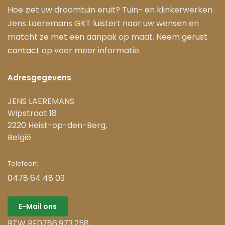
Hoe ziet uw droomtuin eruit? Tuin- en klinkerwerken
Jens Laeremans GKT luistert naar uw wensen en
matcht ze met een aanpak op maat. Neem gerust
contact
op voor meer informatie.
Adresgegevens
JENS LAEREMANS
Wipstraat 18
2220 Heist-op-den-Berg,
België
Telefoon:
0478 64 48 03
E-Mail ons
BTW BE0766.973.258